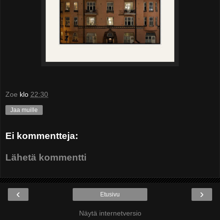
Zoe
klo
22:30
Jaa muille
Ei kommentteja:
Lähetä kommentti
‹
›
Etusivu
Näytä internetversio