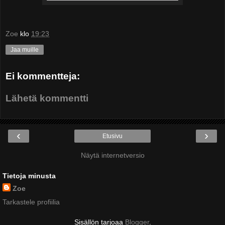
Zoe
klo
19:23
Jaa muille
Ei kommentteja:
Lähetä kommentti
‹
›
Etusivu
Näytä internetversio
Tietoja minusta
Zoe
Tarkastele profiilia
Sisällön tarjoaa
Blogger
.