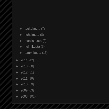
►
toukokuuta
(7)
►
huhtikuuta
(8)
►
maaliskuuta
(2)
►
helmikuuta
(5)
►
tammikuuta
(13)
►
2014
(42)
►
2013
(68)
►
2012
(31)
►
2011
(19)
►
2010
(59)
►
2009
(63)
►
2008
(102)