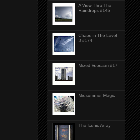
A View Thru The
Raindrops #145
Chaos in The Level
3 #174
Mixed Vuosaari #17
Midsummer Magic
The Iconic Array