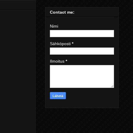
Contact me:
Nimi
Sähköposti
*
Ilmoitus
*