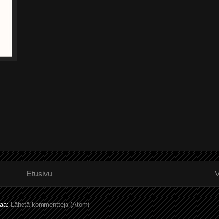
Etusivu
V
laa:
Lähetä kommentteja (Atom)