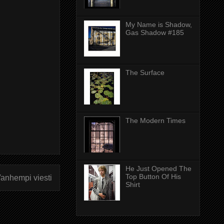
My Name is Shadow,
Gas Shadow #185
The Surface
The Modern Times
He Just Opened The
Top Button Of His
anhempi viesti
Shirt