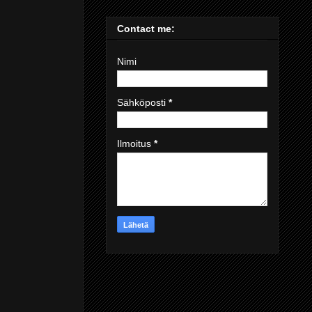
Contact me:
Nimi
Sähköposti
*
Ilmoitus
*