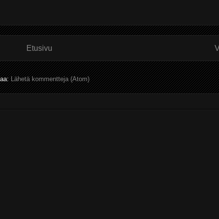
Etusivu
V
laa:
Lähetä kommentteja (Atom)