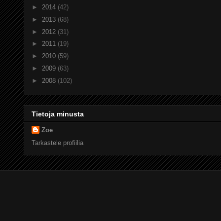
►
2014
(42)
►
2013
(68)
►
2012
(31)
►
2011
(19)
►
2010
(59)
►
2009
(63)
►
2008
(102)
Tietoja minusta
Zoe
Tarkastele profiilia