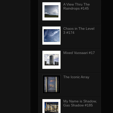
A View Thru The
Raindrops #145
Chaos in The Level
3 #174
Mixed Vuosaari #17
The Iconic Array
My Name is Shadow,
Gas Shadow #185