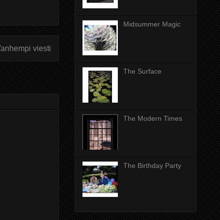
Midsummer Magic
anhempi viesti
The Surface
The Modern Times
The Birthday Party