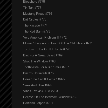
Biosphere #778
Tik-Tak #777
Mustang Proud #776
Dirt Circles #775
The Facade #774
The Red Barn #773
Very American Problem II #772
Flower Shoppers In Front Of The Old Library #771
To Born To Be Or Not To Be #770
Bait For A Great Beast #769
Shot The Window #768
Toothpaste For A Big Smile #767
Birch'n Horsetails #766
Does She Call It Home? #765
Seek And Hike #764
Vibes Tatt 4:30 PM #763
Eclipse Of The Bedroom Window #762
Portland Jetport #761