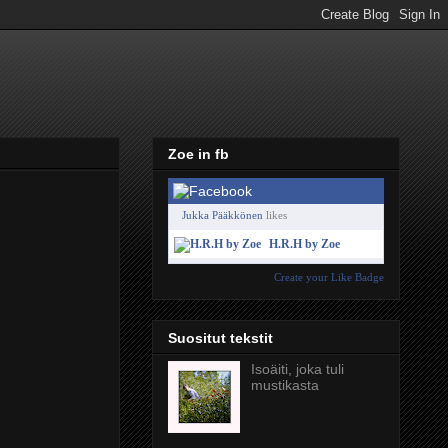
Zoe in fb
Jukka Pääkkönen
likes
H.R.H by Zoe
Create your Like Badge
Suositut tekstit
Isoäiti, joka tuli
mustikasta