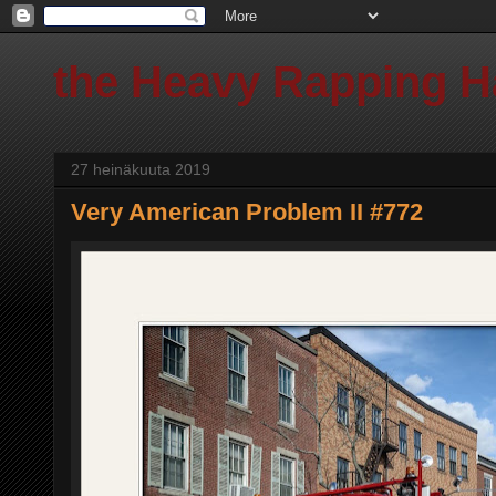
the Heavy Rapping 
27 heinäkuuta 2019
Very American Problem II #772