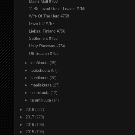
Maine Mall #760
11:45 Loved Guest Leaves #759
Wife Of The Hero #758
Drive In? #757
Lieksa, Finland #756
Settlement #755
Unity Raceway #754
Off Season #753
►
kesäkuuta
(35)
►
toukokuuta
(67)
►
huhtikuuta
(20)
►
maaliskuuta
(27)
►
helmikuuta
(12)
►
tammikuuta
(14)
►
2018
(327)
►
2017
(278)
►
2016
(196)
►
2015
(105)