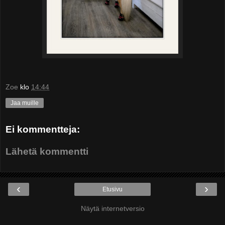
Zoe
klo
14:44
Jaa muille
Ei kommentteja:
Lähetä kommentti
‹
›
Etusivu
Näytä internetversio