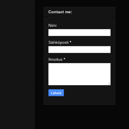
Contact me:
Nimi
Sähköposti
*
Ilmoitus
*