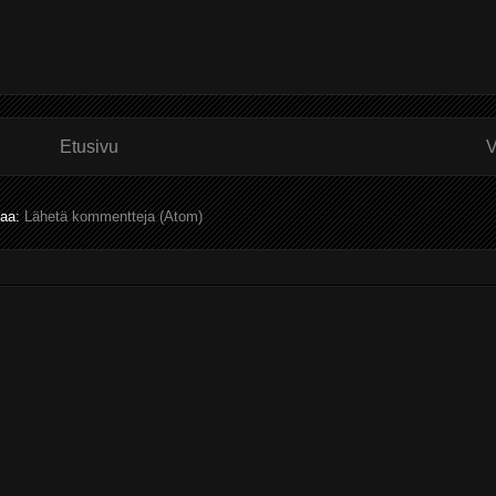
Etusivu
V
laa:
Lähetä kommentteja (Atom)