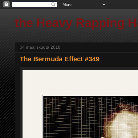
the Heavy Rapping 
04 maaliskuuta 2018
The Bermuda Effect #349