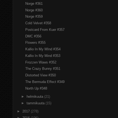
Norge #361
Norge #360
Norge #359
Cold Velvet #358
Postcard From Kuer #357
DMC #356
Flowers #355
Kallio In My MInd #354
Kallio In My Mind #353
Frozzen Waws #352
The Crazy Bunny #351
Distorted View #350
The Bermuda Effect #349
North Up #348
►
helmikuuta
(21)
►
tammikuuta
(15)
►
2017
(278)
►
2016
(196)