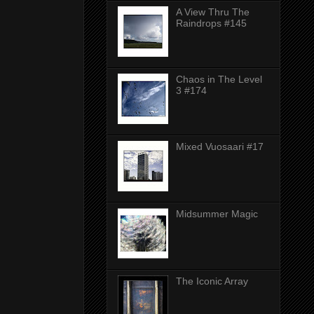
A View Thru The
Raindrops #145
Chaos in The Level
3 #174
Mixed Vuosaari #17
Midsummer Magic
The Iconic Array