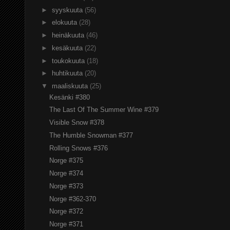
►
syyskuuta
(56)
►
elokuuta
(28)
►
heinäkuuta
(46)
►
kesäkuuta
(22)
►
toukokuuta
(18)
►
huhtikuuta
(20)
▼
maaliskuuta
(25)
Kesänki #380
The Last Of The Summer Wine #379
Visible Snow #378
The Humble Snowman #377
Rolling Snows #376
Norge #375
Norge #374
Norge #373
Norge #362-370
Norge #372
Norge #371