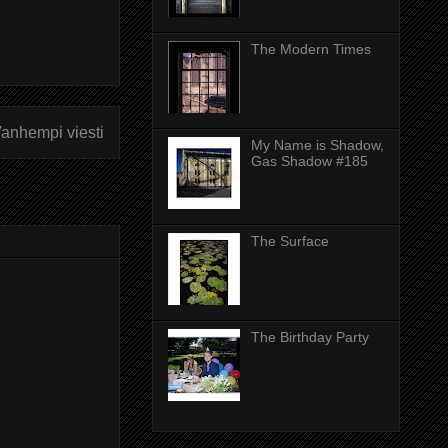
The Modern Times
anhempi viesti
My Name is Shadow,
Gas Shadow #185
The Surface
The Birthday Party