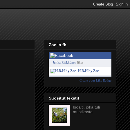
Zoe in fb
Jukka Pääkkönen
likes
H.R.H by Zoe
Create your Like Badge
Suositut tekstit
Isoäiti, joka tuli
mustikasta