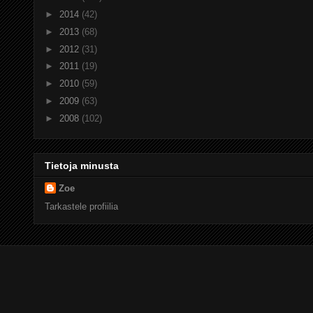
►
2014
(42)
►
2013
(68)
►
2012
(31)
►
2011
(19)
►
2010
(59)
►
2009
(63)
►
2008
(102)
Tietoja minusta
Zoe
Tarkastele profiilia