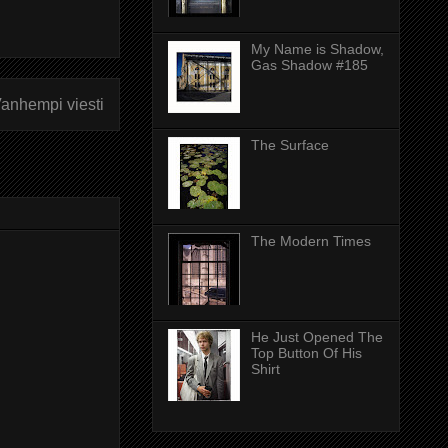
My Name is Shadow,
Gas Shadow #185
anhempi viesti
The Surface
The Modern Times
He Just Opened The
Top Button Of His
Shirt