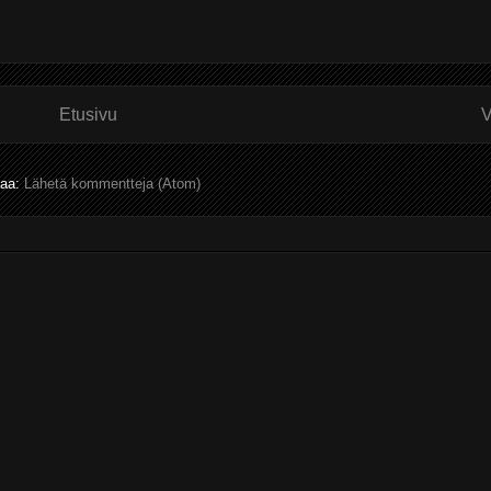
Etusivu
V
laa:
Lähetä kommentteja (Atom)