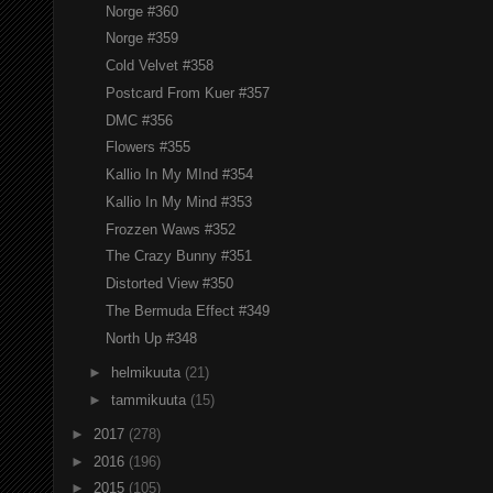
Norge #360
Norge #359
Cold Velvet #358
Postcard From Kuer #357
DMC #356
Flowers #355
Kallio In My MInd #354
Kallio In My Mind #353
Frozzen Waws #352
The Crazy Bunny #351
Distorted View #350
The Bermuda Effect #349
North Up #348
►
helmikuuta
(21)
►
tammikuuta
(15)
►
2017
(278)
►
2016
(196)
►
2015
(105)