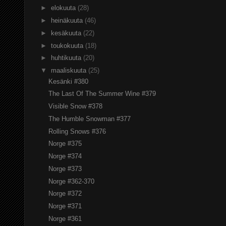
►
elokuuta
(28)
►
heinäkuuta
(46)
►
kesäkuuta
(22)
►
toukokuuta
(18)
►
huhtikuuta
(20)
▼
maaliskuuta
(25)
Kesänki #380
The Last Of The Summer Wine #379
Visible Snow #378
The Humble Snowman #377
Rolling Snows #376
Norge #375
Norge #374
Norge #373
Norge #362-370
Norge #372
Norge #371
Norge #361