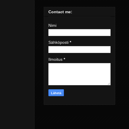
Contact me:
Nimi
Sähköposti
*
Ilmoitus
*