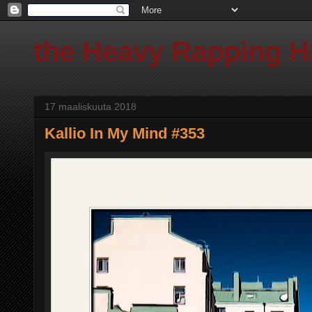
the Heavy Rapping 
17 maaliskuuta 2018
Kallio In My Mind #353