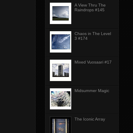
A View Thru The
Raindrops #145
Chaos in The Level
3 #174
Mixed Vuosaari #17
Midsummer Magic
The Iconic Array