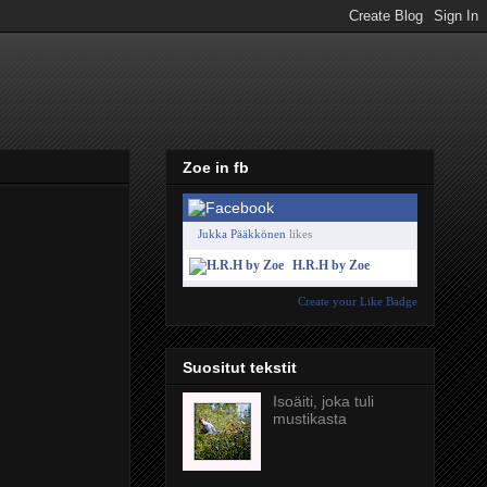
Zoe in fb
Jukka Pääkkönen
likes
H.R.H by Zoe
Create your Like Badge
Suositut tekstit
Isoäiti, joka tuli
mustikasta