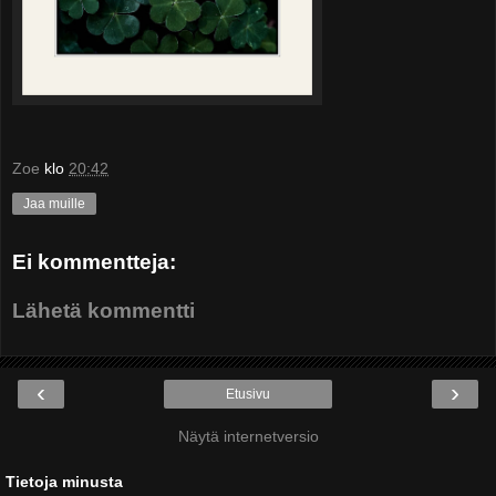
Zoe
klo
20:42
Jaa muille
Ei kommentteja:
Lähetä kommentti
‹
›
Etusivu
Näytä internetversio
Tietoja minusta