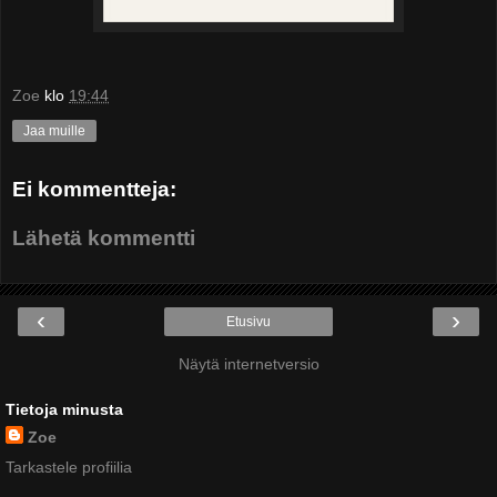
Zoe
klo
19:44
Jaa muille
Ei kommentteja:
Lähetä kommentti
‹
›
Etusivu
Näytä internetversio
Tietoja minusta
Zoe
Tarkastele profiilia