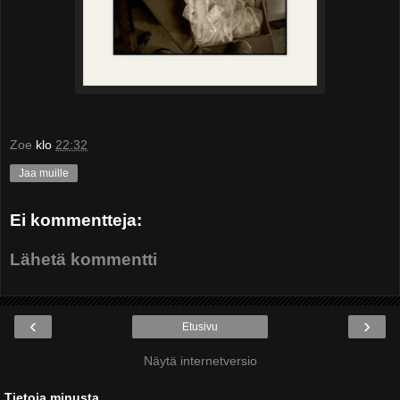
Zoe
klo
22:32
Jaa muille
Ei kommentteja:
Lähetä kommentti
‹
›
Etusivu
Näytä internetversio
Tietoja minusta