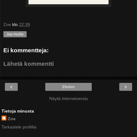
Zoe
klo
22:39
Jaa muille
Ei kommentteja:
Lähetä kommentti
‹
›
Etusivu
Näytä internetversio
Tietoja minusta
Zoe
Tarkastele profiilia