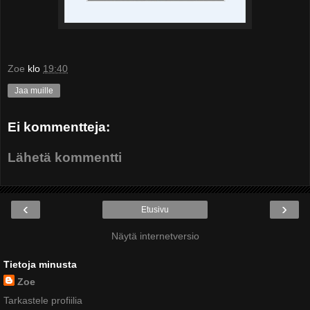
Zoe
klo
19:40
Jaa muille
Ei kommentteja:
Lähetä kommentti
‹
›
Etusivu
Näytä internetversio
Tietoja minusta
Zoe
Tarkastele profiilia