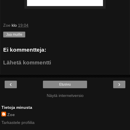
Zoe
klo
19:04
Jaa muille
Ei kommentteja:
Lähetä kommentti
‹
›
Etusivu
Näytä internetversio
Tietoja minusta
Zoe
Tarkastele profiilia