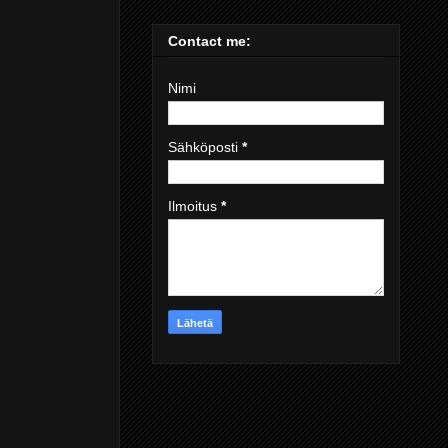
Contact me:
Nimi
Sähköposti
*
Ilmoitus
*