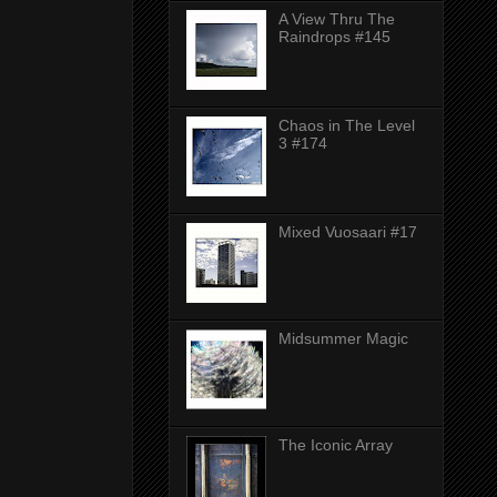
A View Thru The
Raindrops #145
Chaos in The Level
3 #174
Mixed Vuosaari #17
Midsummer Magic
The Iconic Array