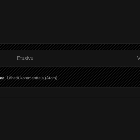
Etusivu
V
laa:
Lähetä kommentteja (Atom)