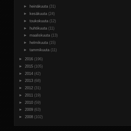
►
heinäkuuta
(31)
►
kesäkuuta
(24)
►
toukokuuta
(12)
►
huhtikuuta
(11)
►
maaliskuuta
(13)
►
helmikuuta
(15)
►
tammikuuta
(11)
►
2016
(196)
►
2015
(105)
►
2014
(42)
►
2013
(68)
►
2012
(31)
►
2011
(19)
►
2010
(59)
►
2009
(63)
►
2008
(102)