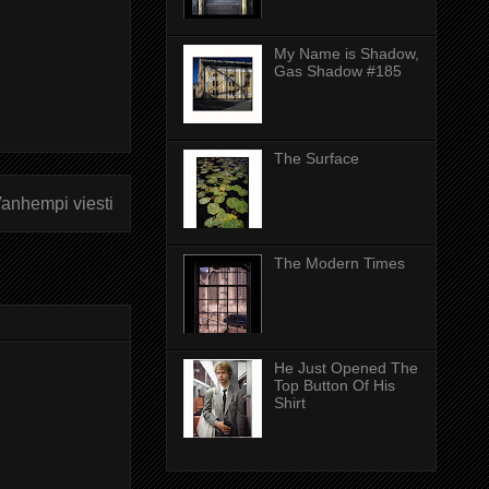
My Name is Shadow,
Gas Shadow #185
The Surface
anhempi viesti
The Modern Times
He Just Opened The
Top Button Of His
Shirt