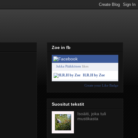
Zoe in fb
Jukka Pääkkönen
likes
H.R.H by Zoe
Create your Like Badge
Suositut tekstit
Isoäiti, joka tuli
mustikasta