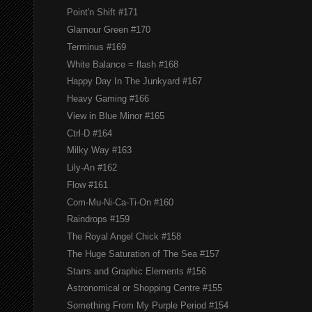
Point'n Shift #171
Glamour Green #170
Terminus #169
White Balance = flash #168
Happy Day In The Junkyard #167
Heavy Gaming #166
View in Blue Minor #165
Ctrl-D #164
Milky Way #163
Lily-An #162
Flow #161
Com-Mu-Ni-Ca-Ti-On #160
Raindrops #159
The Royal Angel Chick #158
The Huge Saturation of The Sea #157
Starrs and Graphic Elements #156
Astronomical or Shopping Centre #155
Something From My Purple Period #154