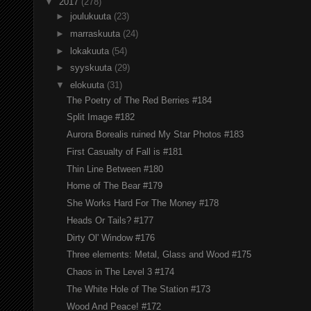
▼
2017
(278)
►
joulukuuta
(23)
►
marraskuuta
(24)
►
lokakuuta
(54)
►
syyskuuta
(29)
▼
elokuuta
(31)
The Poetry of The Red Berries #184
Split Image #182
Aurora Borealis ruined My Star Photos #183
First Casualty of Fall is #181
Thin Line Between #180
Home of The Bear #179
She Works Hard For The Money #178
Heads Or Tails? #177
Dirty Ol' Window #176
Three elements: Metal, Glass and Wood #175
Chaos in The Level 3 #174
The White Hole of The Station #173
Wood And Peace! #172