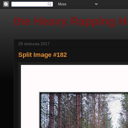
the Heavy Rapping 
28 elokuuta 2017
Split Image #182