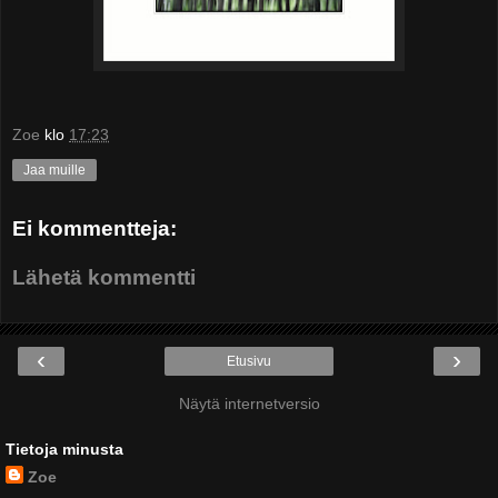
Zoe
klo
17:23
Jaa muille
Ei kommentteja:
Lähetä kommentti
‹
›
Etusivu
Näytä internetversio
Tietoja minusta
Zoe