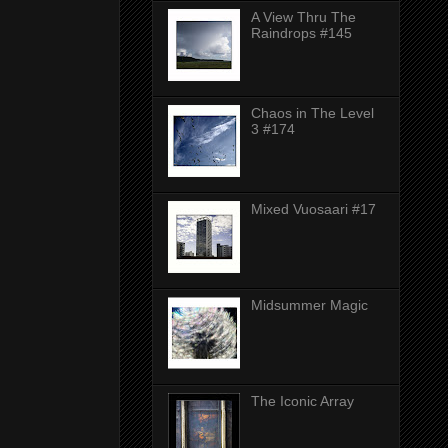
A View Thru The
Raindrops #145
Chaos in The Level
3 #174
Mixed Vuosaari #17
Midsummer Magic
The Iconic Array