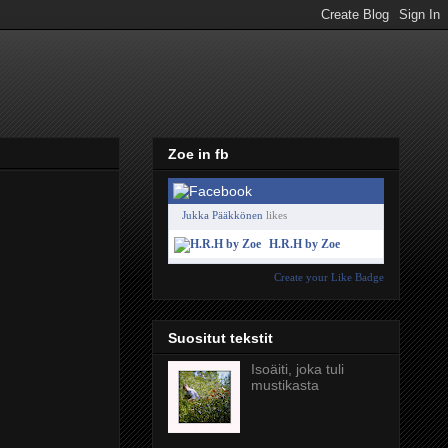
Zoe in fb
Jukka Pääkkönen
likes
H.R.H by Zoe
Create your Like Badge
Suositut tekstit
Isoäiti, joka tuli
mustikasta