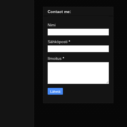
Contact me:
Nimi
Sähköposti
*
Ilmoitus
*