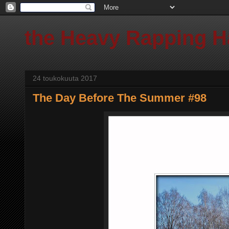
the Heavy Rapping 
24 toukokuuta 2017
The Day Before The Summer #98