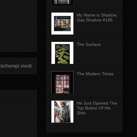
My Name is Shadow,
Gas Shadow #185
The Surface
anhempi viesti
The Modern Times
He Just Opened The
Top Button Of His
Shirt