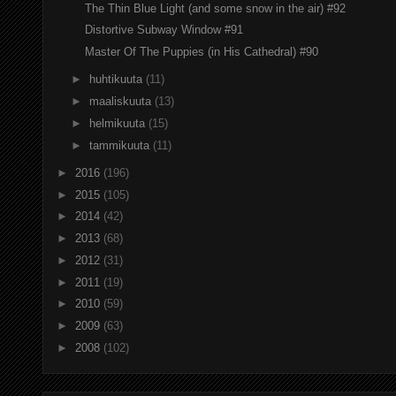
The Thin Blue Light (and some snow in the air) #92
Distortive Subway Window #91
Master Of The Puppies (in His Cathedral) #90
►
huhtikuuta
(11)
►
maaliskuuta
(13)
►
helmikuuta
(15)
►
tammikuuta
(11)
►
2016
(196)
►
2015
(105)
►
2014
(42)
►
2013
(68)
►
2012
(31)
►
2011
(19)
►
2010
(59)
►
2009
(63)
►
2008
(102)