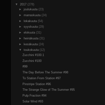
▼
2017
(278)
►
joulukuuta
(23)
►
marraskuuta
(24)
►
lokakuuta
(54)
►
syyskuuta
(29)
►
elokuuta
(31)
►
heinäkuuta
(31)
►
kesäkuuta
(24)
▼
toukokuuta
(12)
Zucchini #100.1
Zucchini #100
#99
The Day Before The Summer #98
To Station From Station #97
Pinstripe Station #96
The Strange Glow of The Summer #95
Pulp Fraction #94
Solar Wind #93