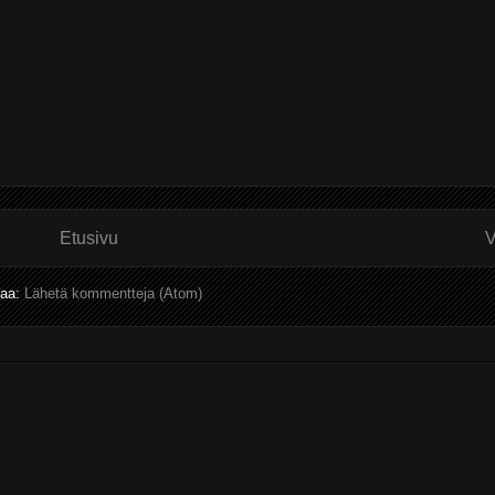
Etusivu
V
laa:
Lähetä kommentteja (Atom)