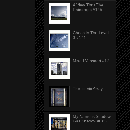
A View Thru The
Raindrops #145
Chaos in The Level
3 #174
Mixed Vuosaari #17
The Iconic Array
My Name is Shadow,
Gas Shadow #185