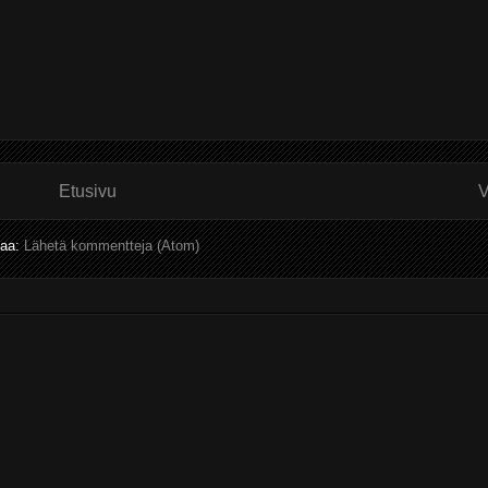
Etusivu
V
laa:
Lähetä kommentteja (Atom)