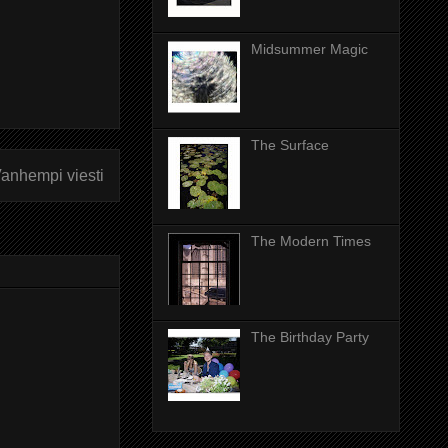
Midsummer Magic
The Surface
anhempi viesti
The Modern Times
The Birthday Party