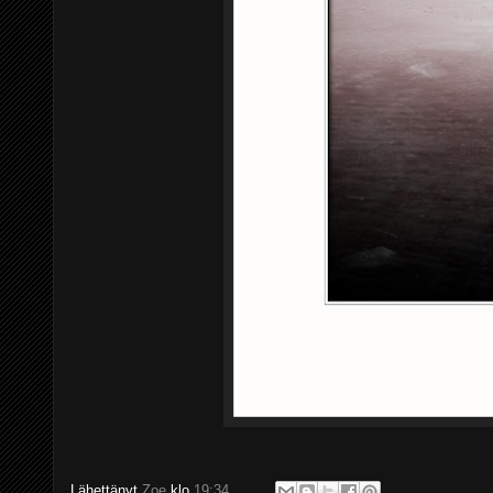
Lähettänyt
Zoe
klo
19:34