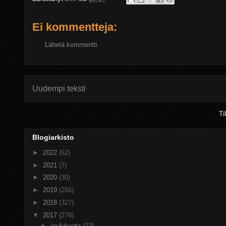
Ei kommentteja:
Lähetä kommentti
Uudempi teksti
Ti
Blogiarkisto
►
2022
(62)
►
2021
(7)
►
2020
(30)
►
2019
(256)
►
2018
(327)
▼
2017
(278)
►
joulukuuta
(23)