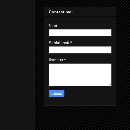
Contact me:
Nimi
Sähköposti
*
Ilmoitus
*