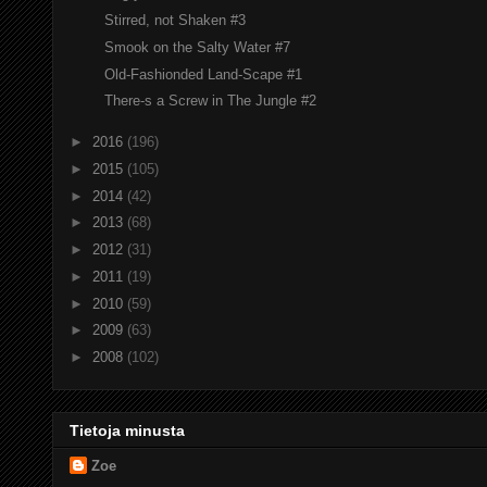
Stirred, not Shaken #3
Smook on the Salty Water #7
Old-Fashionded Land-Scape #1
There-s a Screw in The Jungle #2
►
2016
(196)
►
2015
(105)
►
2014
(42)
►
2013
(68)
►
2012
(31)
►
2011
(19)
►
2010
(59)
►
2009
(63)
►
2008
(102)
Tietoja minusta
Zoe