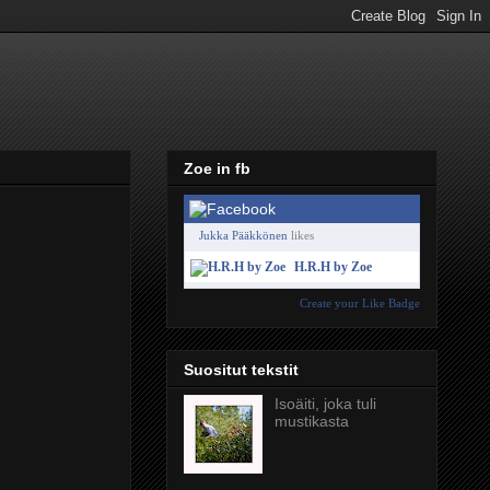
Zoe in fb
Jukka Pääkkönen
likes
H.R.H by Zoe
Create your Like Badge
Suositut tekstit
Isoäiti, joka tuli
mustikasta