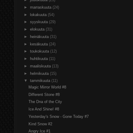
►
marraskuuta
(24)
►
lokakuuta
(54)
►
syyskuuta
(29)
►
elokuuta
(31)
►
heinäkuuta
(31)
►
kesäkuuta
(24)
►
toukokuuta
(12)
►
huhtikuuta
(11)
►
maaliskuuta
(13)
►
helmikuuta
(15)
▼
tammikuuta
(11)
Magic Mirror World #8
Different Stone #8
The Dna of the City
Ice And Shine! #8
Yesterday's Snow - Gone Today #7
Kind Snow #2
Angry Ice #1