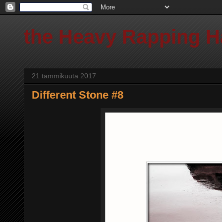
the Heavy Rapping 
21 tammikuuta 2017
Different Stone #8