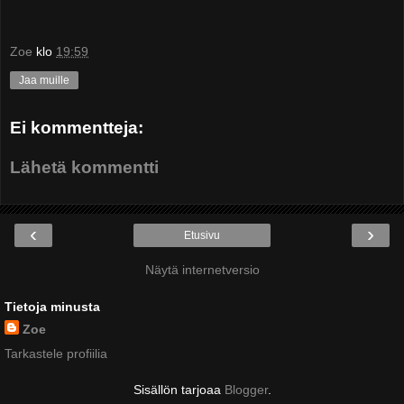
Zoe
klo
19:59
Jaa muille
Ei kommentteja:
Lähetä kommentti
‹
›
Etusivu
Näytä internetversio
Tietoja minusta
Zoe
Tarkastele profiilia
Sisällön tarjoaa
Blogger
.